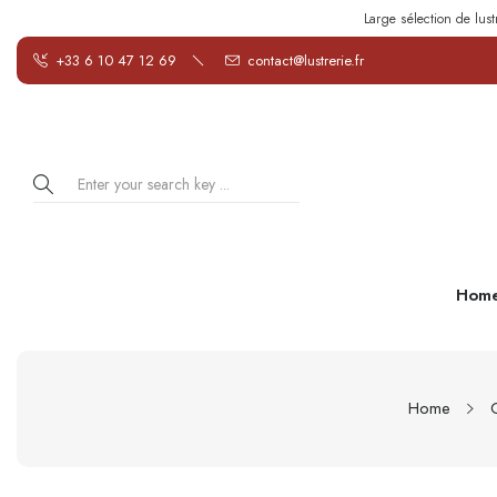
Large sélection de lust
+33 6 10 47 12 69
contact@lustrerie.fr
Hom
Home
C