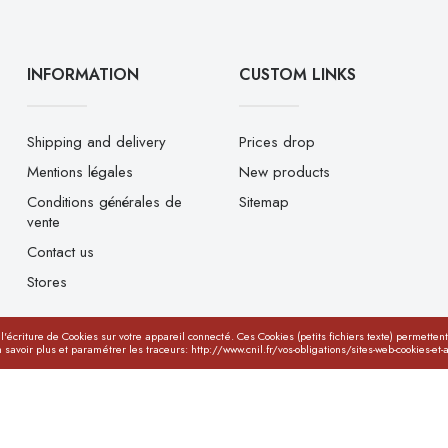
INFORMATION
CUSTOM LINKS
Shipping and delivery
Prices drop
Mentions légales
New products
Conditions générales de
Sitemap
vente
Contact us
Stores
t l'écriture de Cookies sur votre appareil connecté. Ces Cookies (petits fichiers texte) permettent
 savoir plus et paramétrer les traceurs: http://www.cnil.fr/vos-obligations/sites-web-cookies-et-a