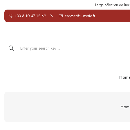
Large sélection de lust
+33 6 10 47 12 69
contact@lustrerie.fr
Hom
Hom