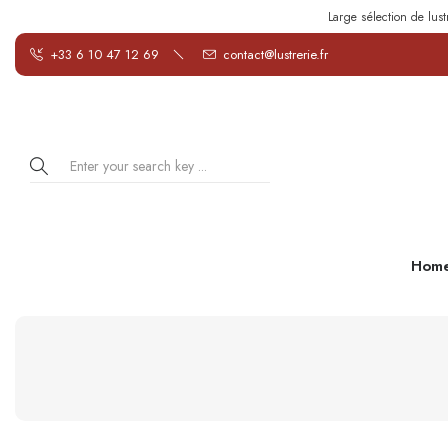
Large sélection de lust
+33 6 10 47 12 69
contact@lustrerie.fr
Hom