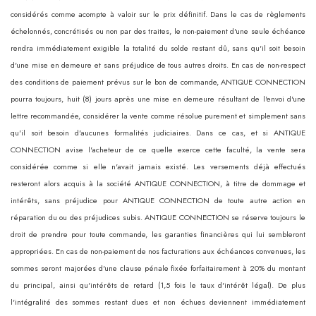
considérés comme acompte à valoir sur le prix définitif. Dans le cas de règlements
échelonnés, concrétisés ou non par des traites, le non-paiement d'une seule échéance
rendra immédiatement exigible la totalité du solde restant dû, sans qu'il soit besoin
d'une mise en demeure et sans préjudice de tous autres droits. En cas de non-respect
des conditions de paiement prévus sur le bon de commande, ANTIQUE CONNECTION
pourra toujours, huit (8) jours après une mise en demeure résultant de l'envoi d'une
lettre recommandée, considérer la vente comme résolue purement et simplement sans
qu'il soit besoin d'aucunes formalités judiciaires. Dans ce cas, et si ANTIQUE
CONNECTION avise l'acheteur de ce quelle exerce cette faculté, la vente sera
considérée comme si elle n'avait jamais existé. Les versements déjà effectués
resteront alors acquis à la société ANTIQUE CONNECTION, à titre de dommage et
intérêts, sans préjudice pour ANTIQUE CONNECTION de toute autre action en
réparation du ou des préjudices subis. ANTIQUE CONNECTION se réserve toujours le
droit de prendre pour toute commande, les garanties financières qui lui sembleront
appropriées. En cas de non-paiement de nos facturations aux échéances convenues, les
sommes seront majorées d'une clause pénale fixée forfaitairement à 20% du montant
du principal, ainsi qu'intérêts de retard (1,5 fois le taux d'intérêt légal). De plus
l'intégralité des sommes restant dues et non échues deviennent immédiatement