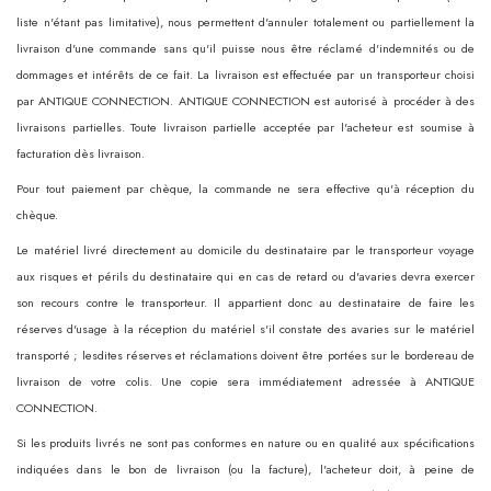
liste n'étant pas limitative), nous permettent d'annuler totalement ou partiellement la
livraison d'une commande sans qu'il puisse nous être réclamé d'indemnités ou de
dommages et intérêts de ce fait. La livraison est effectuée par un transporteur choisi
par ANTIQUE CONNECTION. ANTIQUE CONNECTION est autorisé à procéder à des
livraisons partielles. Toute livraison partielle acceptée par l'acheteur est soumise à
facturation dès livraison.
Pour tout paiement par chèque, la commande ne sera effective qu'à réception du
chèque.
Le matériel livré directement au domicile du destinataire par le transporteur voyage
aux risques et périls du destinataire qui en cas de retard ou d'avaries devra exercer
son recours contre le transporteur. Il appartient donc au destinataire de faire les
réserves d'usage à la réception du matériel s'il constate des avaries sur le matériel
transporté ; lesdites réserves et réclamations doivent être portées sur le bordereau de
livraison de votre colis. Une copie sera immédiatement adressée à ANTIQUE
CONNECTION.
Si les produits livrés ne sont pas conformes en nature ou en qualité aux spécifications
indiquées dans le bon de livraison (ou la facture), l'acheteur doit, à peine de