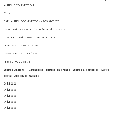
ANTIQUE CONNECTION.
Contact
SARL ANTIQUE-CONNECTION - RCS ANTIBES
- SIRET 751 222 936 000 13 - Gérant: Alexis Guatteri
- TVA FR 17 751222936 - CAPITAL 10 000 €
- Entreprise : 04 93 22 50 56
- Show-room : 06 10 47 12 69
- Fax : 04 93 22 55 75
Lustres Anciens - Girandoles - Lustres en bronze - Lustres à pampilles - Lustre
cristal - Appliques murales
2.14.0.0
2.14.0.0
2.14.0.0
2.14.0.0
2.14.0.0