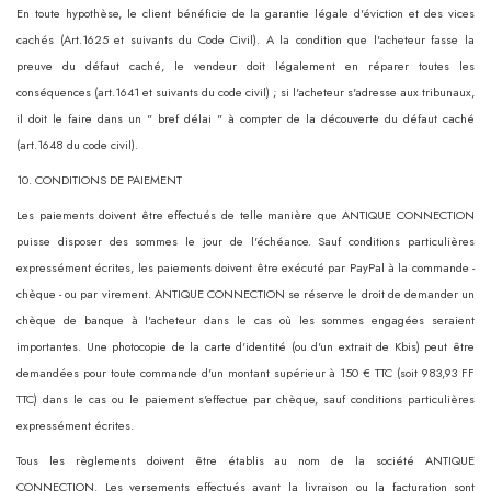
En toute hypothèse, le client bénéficie de la garantie légale d'éviction et des vices
cachés (Art.1625 et suivants du Code Civil). A la condition que l'acheteur fasse la
preuve du défaut caché, le vendeur doit légalement en réparer toutes les
conséquences (art.1641 et suivants du code civil) ; si l'acheteur s'adresse aux tribunaux,
il doit le faire dans un " bref délai " à compter de la découverte du défaut caché
(art.1648 du code civil).
10. CONDITIONS DE PAIEMENT
Les paiements doivent être effectués de telle manière que ANTIQUE CONNECTION
puisse disposer des sommes le jour de l'échéance. Sauf conditions particulières
expressément écrites, les paiements doivent être exécuté par PayPal à la commande -
chèque - ou par virement. ANTIQUE CONNECTION se réserve le droit de demander un
chèque de banque à l'acheteur dans le cas où les sommes engagées seraient
importantes. Une photocopie de la carte d'identité (ou d'un extrait de Kbis) peut être
demandées pour toute commande d'un montant supérieur à 150 € TTC (soit 983,93 FF
TTC) dans le cas ou le paiement s'effectue par chèque, sauf conditions particulières
expressément écrites.
Tous les règlements doivent être établis au nom de la société ANTIQUE
CONNECTION. Les versements effectués avant la livraison ou la facturation sont