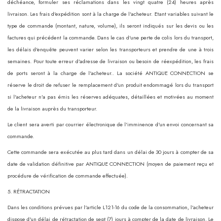
déchéance, formuler ses réclamations dans les vingt quatre (24) heures après
livraison. Les frais d'expédition sont à la charge de l'acheteur. Etant variables suivant le
type de commande (montant, nature, volume), ils seront indiqués sur les devis ou les
factures qui précédent la commande. Dans le cas d'une perte de colis lors du transport,
les délais d'enquête peuvent varier selon les transporteurs et prendre de une à trois
semaines. Pour toute erreur d'adresse de livraison ou besoin de réexpédition, les frais
de ports seront à la charge de l'acheteur.. La société ANTIQUE CONNECTION se
réserve le droit de refuser le remplacement d'un produit endommagé lors du transport
si l'acheteur n'a pas émis les réserves adéquates, détaillées et motivées au moment
de la livraison auprès du transporteur.
Le client sera averti par courrier électronique de l'imminence d'un envoi concernant sa
commande.
Cette commande sera exécutée au plus tard dans un délai de 30 jours à compter de sa
date de validation définitive par ANTIQUE CONNECTION (moyen de paiement reçu et
procédure de vérification de commande effectuée).
5. RÉTRACTATION
Dans les conditions prévues par l'article L121-16 du code de la consommation, l'acheteur
dispose d'un délai de rétractation de sept (7) jours à compter de la date de livraison. Le