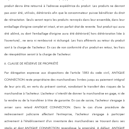
produit devra être retourné à l'adresse expéditrice du produit. Les produits ne devront
pas avoir été, utilisés, détériorés afin que le consommateur puisse bénéficier du droit
de rétractation. Seuls seront repris les produits renvoyés dans leur ensemble, dans leur
emballage d'origine complet et intact, et en parfait état de revente. Tout produit qui aura
été abîmé, ou dont l'emballage d'origine aura été détérioré( hors détérioration liée à
l'ouverture) , ne sera ni remboursé ni échangé. Les frais afférents au retour du produit
sont à la charge de l'acheteur. En cas de non conformité d'un produit en retour, les frais
de réexpédition seront à la charge de l'acheteur.
6. CLAUSE DE RÉSERVE DE PROPRIÉTÉ
Par dérogation expresse aux dispositions de l'article 1583 du code civil, ANTIQUE
CONNECTION reste propriétaire des marchandises livrées jusqu au paiement intégral
de leur prix dû, en vertu du présent contrat, nonobstant le transfert des risques de la
marchandise à l'acheteur. L'acheteur s'interdit de donner la marchandise en gage, ni de
la vendre ou de la transférer à titre de garantie. En cas de saisie, l'acheteur s'engage à
aviser sans retard ANTIQUE CONNECTION. Dans le cas d'une procédure de
redressement judiciaire affectant l'entreprise, l'acheteur s'engage à participer
activement à l'établissement d'un inventaire des marchandises se trouvant dans ses
stocks et dont ANTIQUE CONNECTION revendique la propriété. A défaut, ANTIQUE