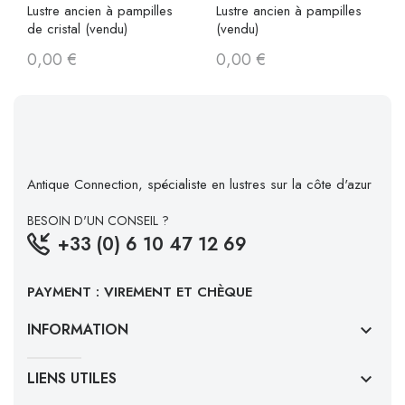
Lustre ancien à pampilles
Lustre ancien à pampilles
de cristal (vendu)
(vendu)
0,00 €
0,00 €
Antique Connection, spécialiste en lustres sur la côte d'azur
BESOIN D'UN CONSEIL ?
+33 (0) 6 10 47 12 69
PAYMENT : VIREMENT ET CHÈQUE
INFORMATION
keyboard_arrow_down
LIENS UTILES
keyboard_arrow_down